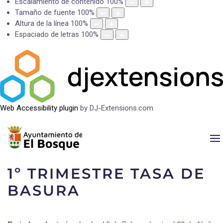
Escalamiento de contenido
100
%
Tamaño de fuente
100
%
Altura de la línea
100
%
Espaciado de letras
100
%
Web Accessibility plugin
by DJ-Extensions.com
1º TRIMESTRE TASA DE
BASURA