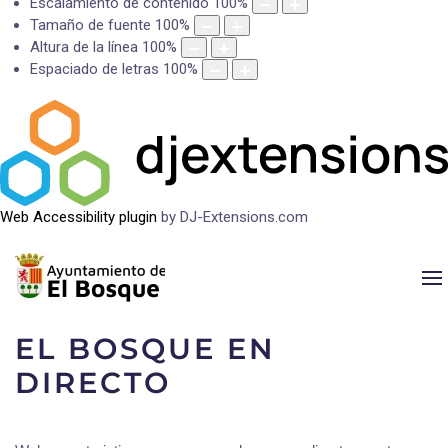
Escalamiento de contenido
100
%
Tamaño de fuente
100
%
Altura de la línea
100
%
Espaciado de letras
100
%
Web Accessibility plugin
by DJ-Extensions.com
EL BOSQUE EN
DIRECTO